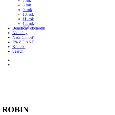
7.rok
8.rok
9. rok
10. rok
11. rok
12. rok
Benefičný obchodík
Aktuality
Naša činnosť
2% Z DANE
Kontakt
Search
ROBIN