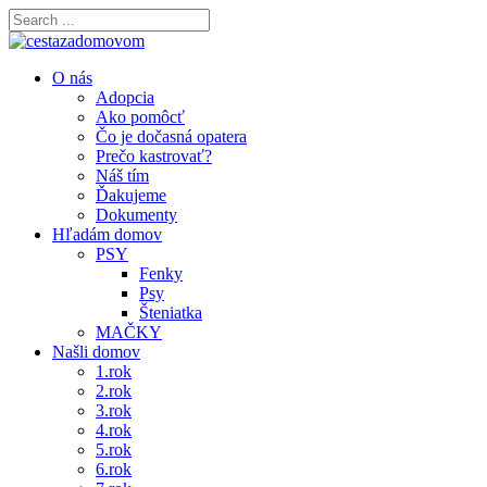
O nás
Adopcia
Ako pomôcť
Čo je dočasná opatera
Prečo kastrovať?
Náš tím
Ďakujeme
Dokumenty
Hľadám domov
PSY
Fenky
Psy
Šteniatka
MAČKY
Našli domov
1.rok
2.rok
3.rok
4.rok
5.rok
6.rok