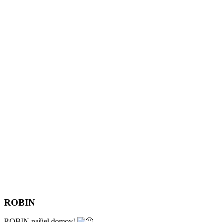
ROBIN
ROBIN našiel domov!