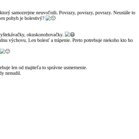
ktorý samozrejme neuvoľnili. Povrazy, povrazy, povrazy. Neustále to
eden pohyb je bolestivý?
, vyštekávačky, okuskonohovačky.
dnu výchovu. Len bolesť a trápenie. Preto potrebuje niekoho kto ho
rebuje len od majiteľa to správne usmernenie.
dy nenudil.