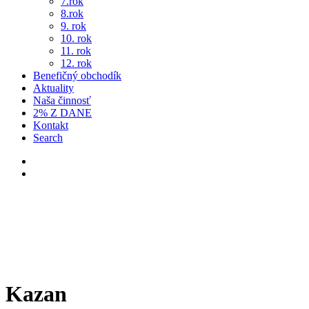
7.rok
8.rok
9. rok
10. rok
11. rok
12. rok
Benefičný obchodík
Aktuality
Naša činnosť
2% Z DANE
Kontakt
Search
Kazan