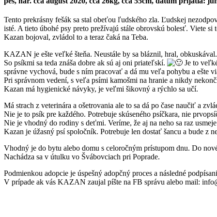
pes, nar. cca august 2020, cca 26kg, cca 55cm, dátum prijatia: jú
Tento prekrásny fešák sa stal obeťou ľudského zla. Ľudskej nezodpov
isté. A tieto úbohé psy preto prežívajú stále obrovskú bolesť. Viete 
Kazan bojoval, zvládol to a teraz čaká na Teba.
KAZAN je ešte veľké šteňa. Neustále by sa bláznil, hral, obkuskával
So psíkmi sa teda znáša dobre ak sú aj oni priateľskí.
Je to veľk
správne vychová, bude s ním pracovať a dá mu veľa pohybu a ešte vi
Pri správnom vedení, s veľa psími kamošmi na hranie a nikdy nekonči
Kazan má hygienické návyky, je veľmi šikovný a rýchlo sa učí.
Má strach z veterinára a ošetrovania ale to sa dá po čase naučiť a zvl
Nie je to psík pre každého. Potrebuje skúseného psíčkara, nie prvopsí
Nie je vhodný do rodiny s deťmi. Veríme, že aj na neho sa raz usmeje 
Kazan je úžasný psí spoločník. Potrebuje len dostať šancu a bude z n
Vhodný je do bytu alebo domu s celoročným prístupom dnu. Do nov
Nachádza sa v útulku vo Švábovciach pri Poprade.
Podmienkou adopcie je úspešný adopčný proces a následné podpísan
V prípade ak vás KAZAN zaujal píšte na FB správu alebo mail: in