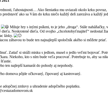
n 2021
ednosti, ľahostajnosti… Ako šteniatku mu uviazali okolo krku povraz, 
si to predstaviť ako sa Vám do krku niečo každý deň zarezáva a každý j
.
Miluje hry s inými psíkmi, to je jeho „droga“. Stále naháňačky
é dieťa. Neskrotené dieťa. Od svojho „chcelotobyťmajiteľ“ nedostal žia
ac lásky.
acou zábavou to bude ten najnajlepší spoločník akého si môžete priať.
ádnuť. Zatiaľ si stráži misku s jedlom, musel o jedlo veľmi bojovať. Pot
čkara. Niekoho, kto s ním bude veľa pracovať. Potrebuje to, aby sa nik
šťastie.
eho ten najlepší kamarát do pohody aj nepohody.
ého domova pôjde očkovaný, čipovaný aj kastrovaný.
ie adopčnej zmluvy a uhradenie adopčného poplatku.
fo@cestazadomovom.sk