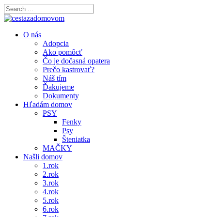
O nás
Adopcia
Ako pomôcť
Čo je dočasná opatera
Prečo kastrovať?
Náš tím
Ďakujeme
Dokumenty
Hľadám domov
PSY
Fenky
Psy
Šteniatka
MAČKY
Našli domov
1.rok
2.rok
3.rok
4.rok
5.rok
6.rok