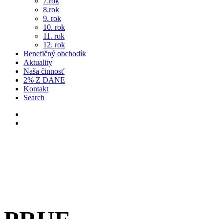
7.rok
8.rok
9. rok
10. rok
11. rok
12. rok
Benefičný obchodík
Aktuality
Naša činnosť
2% Z DANE
Kontakt
Search