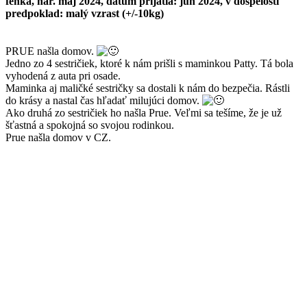
fenka, nar. máj 2024, dátum prijatia: jún 2024, v dospelosti
predpoklad: malý vzrast (+/-10kg)
PRUE našla domov.
Jedno zo 4 sestričiek, ktoré k nám prišli s maminkou Patty. Tá bola
vyhodená z auta pri osade.
Maminka aj maličké sestričky sa dostali k nám do bezpečia. Rástli
do krásy a nastal čas hľadať milujúci domov.
Ako druhá zo sestričiek ho našla Prue. Veľmi sa tešíme, že je už
šťastná a spokojná so svojou rodinkou.
Prue našla domov v CZ.