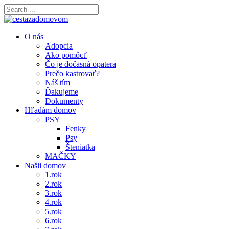
O nás
Adopcia
Ako pomôcť
Čo je dočasná opatera
Prečo kastrovať?
Náš tím
Ďakujeme
Dokumenty
Hľadám domov
PSY
Fenky
Psy
Šteniatka
MAČKY
Našli domov
1.rok
2.rok
3.rok
4.rok
5.rok
6.rok