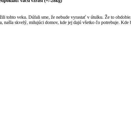
redpoklad: väčší vzrast (+/-28kg)
žili tohto veku. Dúfali sme, že nebude vyrastať v útulku. Že to obdobi
na, našla skvelý, milujúci domov, kde jej dajú všetko čo potrebuje. Kd