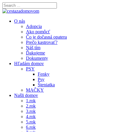
O nás
Adopcia
Ako pomôcť
Čo je dočasná opatera
Prečo kastrovať?
Náš tím
Ďakujeme
Dokumenty
Hľadám domov
PSY
Fenky
Psy
Šteniatka
MAČKY
Našli domov
1.rok
2.rok
3.rok
4.rok
5.rok
6.rok