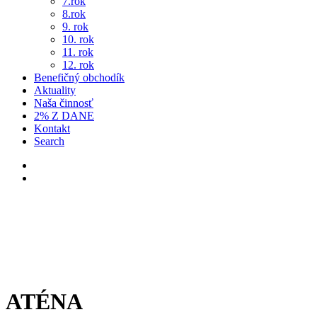
7.rok
8.rok
9. rok
10. rok
11. rok
12. rok
Benefičný obchodík
Aktuality
Naša činnosť
2% Z DANE
Kontakt
Search
ATÉNA