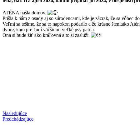
fena, nar. cca apríl 2024, dátum prijatia: júl 2024, v dospelosti p
ATÉNA našla domov.
Prišla k nám z osady aj so súrodencami, kde je zázrak, že sa vôbec do
Veľmi sa tešíme, že sa to napokon podarilo a že krásne šteniatko Até
dvore, kam pre ľudí väčšinou veľké psy patria.
Ona si bude žiť ako kráľovná a to si zaslúži.
Nasledujúce
Predchádzajúce