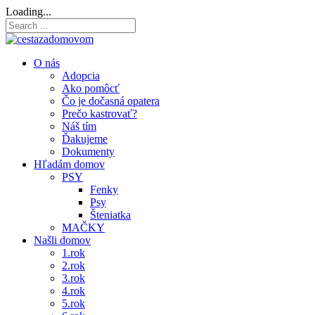
Loading...
O nás
Adopcia
Ako pomôcť
Čo je dočasná opatera
Prečo kastrovať?
Náš tím
Ďakujeme
Dokumenty
Hľadám domov
PSY
Fenky
Psy
Šteniatka
MAČKY
Našli domov
1.rok
2.rok
3.rok
4.rok
5.rok