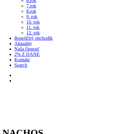
6.rok
7.rok
8.rok
9. rok
10. rok
11. rok
12. rok
Benefičný obchodík
Aktuality
Naša činnosť
2% Z DANE
Kontakt
Search
NACHOS