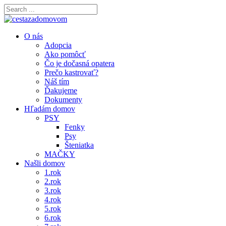
O nás
Adopcia
Ako pomôcť
Čo je dočasná opatera
Prečo kastrovať?
Náš tím
Ďakujeme
Dokumenty
Hľadám domov
PSY
Fenky
Psy
Šteniatka
MAČKY
Našli domov
1.rok
2.rok
3.rok
4.rok
5.rok
6.rok