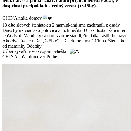
fena, nar. cca január 2021, dátum prijatia: február 2021, v
dospelosti predpoklad: stredný vzrast (+/-15kg),
CHINA našla domov.
13 ešte slepých šteniatok s 2 maminkami sme zachránili z osady.
Dnes by už viac ako polovica z nich nežila. U nás dostali šancu na
lepší život. Maminky sa o ne vzorne starali, šteniatka rástli do krásy.
Ako dvanásta z našej „škôlky“ našla domov malá China. Šteniatko
od maminky Odettky.
Už sa vyvaľuje vo svojom peliešku.
CHINA našla domov v Prahe.