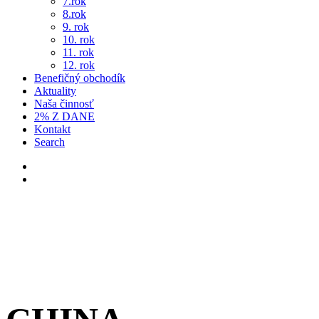
7.rok
8.rok
9. rok
10. rok
11. rok
12. rok
Benefičný obchodík
Aktuality
Naša činnosť
2% Z DANE
Kontakt
Search