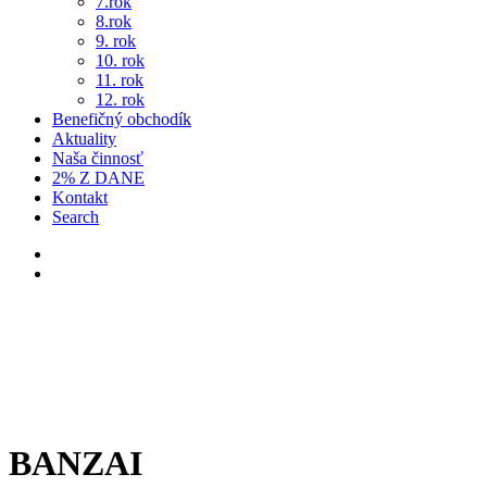
7.rok
8.rok
9. rok
10. rok
11. rok
12. rok
Benefičný obchodík
Aktuality
Naša činnosť
2% Z DANE
Kontakt
Search
BANZAI