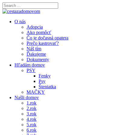
O nás
Adopcia
Ako pomôcť
Čo je dočasná opatera
Prečo kastrovať?
Náš tím
Ďakujeme
Dokumenty
Hľadám domov
PSY
Fenky
Psy
Šteniatka
MAČKY
Našli domov
1.rok
2.rok
3.rok
4.rok
5.rok
6.rok