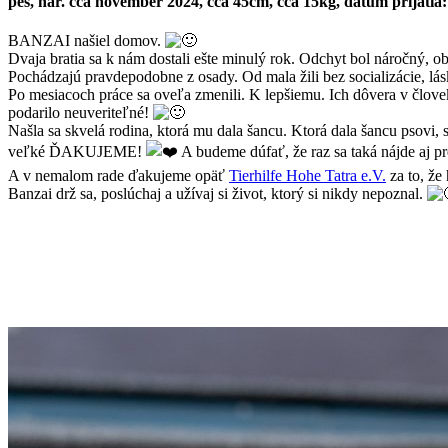
pes, nar. cca november 2024, cca 45cm, cca 15kg, dátum prijatia:
BANZAI našiel domov.
Dvaja bratia sa k nám dostali ešte minulý rok. Odchyt bol náročný, oba
Pochádzajú pravdepodobne z osady. Od mala žili bez socializácie, lásk
Po mesiacoch práce sa oveľa zmenili. K lepšiemu. Ich dôvera v človek
podarilo neuveriteľné!
Našla sa skvelá rodina, ktorá mu dala šancu. Ktorá dala šancu psovi,
veľké ĎAKUJEME!
A budeme dúfať, že raz sa taká nájde aj p
A v nemalom rade ďakujeme opäť
Tierhilfe Hohe Tatra e.V.
za to, že
Banzai drž sa, poslúchaj a užívaj si život, ktorý si nikdy nepoznal.