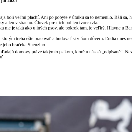
 júl 2025
ja boli veľmi plachí. Ani po pobyte v útulku sa to nemenilo. Báli sa, hr
y a len v strachu. Človek pre nich bol len tvorca zla.
a nie je taká ako u iných psov, ale pokrok tam, je veľký. Hlavne u Ba
 s ktorým treba ešte pracovať a budovať si v ňom dôveru. Ľudia dnes ne
re jeho bračeka Shenziho.
 hľadajú domovy práve takýmto psíkom, ktoré u nás sú „odpísané“. Ne