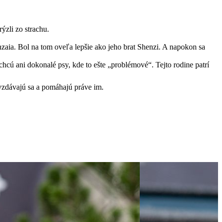
ýzli zo strachu.
nzaia. Bol na tom oveľa lepšie ako jeho brat Shenzi. A napokon sa
chcú ani dokonalé psy, kde to ešte „problémové“. Tejto rodine patrí
vzdávajú sa a pomáhajú práve im.