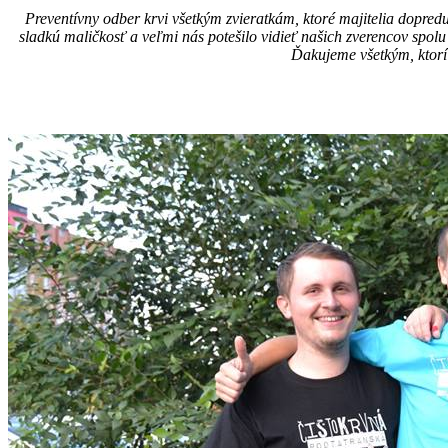
Preventívny odber krvi všetkým zvieratkám, ktoré majitelia dopred
sladkú maličkosť a veľmi nás potešilo vidieť našich zverencov spolu
Ďakujeme všetkým, ktorí 