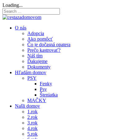
O nás
Adopcia
Ako pomôcť
Čo je dočasná opatera
Prečo kastrovať?
Náš tím
Ďakujeme
Dokumenty
Hľadám domov
PSY
Fenky
Psy
Šteniatka
MAČKY
Našli domov
1.rok
2.rok
3.rok
4.rok
5.rok
6.rok