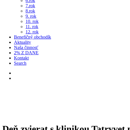
7.rok
8.rok
9. rok
10. rok
11. rok
12. rok
Benefičný obchodík
Aktuality
Naša činnosť
2% Z DANE
Kontakt
Search
Deň zvierat s klinikou Tatryvet 