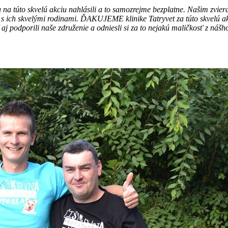
u na túto skvelú akciu nahlásili a to samozrejme bezplatne. Našim zvi
 s ich skvelými rodinami. ĎAKUJEME klinike Tatryvet za túto skvelú akc
aj podporili naše združenie a odniesli si za to nejakú maličkosť z náš