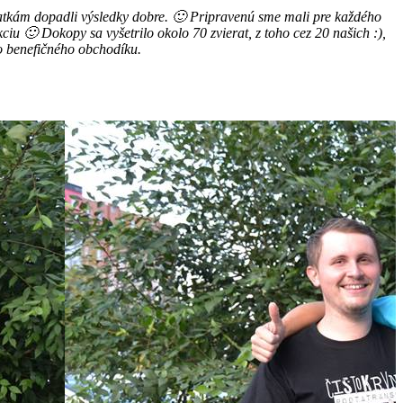
eratkám dopadli výsledky dobre. 🙂 Pripravenú sme mali pre každého
iu 🙂 Dokopy sa vyšetrilo okolo 70 zvierat, z toho cez 20 našich :),
ho benefičného obchodíku.