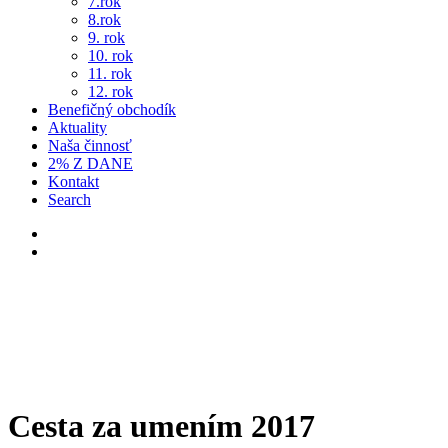
7.rok
8.rok
9. rok
10. rok
11. rok
12. rok
Benefičný obchodík
Aktuality
Naša činnosť
2% Z DANE
Kontakt
Search
Cesta za umením 2017