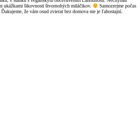
hodíku, v stánku s vegánskym občerstvením Lahodnosti. Nechýbali
lými ukážkami šikovnosti štvornohých miláčikov.
Samozrejme počas
u. Ďakujeme, že vám osud zvierat bez domova nie je ľahostajní.