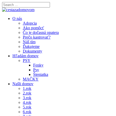
O nás
Adopcia
Ako pomôcť
Čo je dočasná opatera
Prečo kastrovať?
Náš tím
Ďakujeme
Dokumenty
Hľadám domov
PSY
Fenky
Psy
Šteniatka
MAČKY
Našli domov
1.rok
2.rok
3.rok
4.rok
5.rok
6.rok