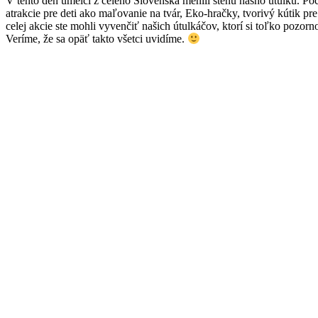
V tento deň umelci z celého Slovenska menili stenu nášho útulku. Po
atrakcie pre deti ako maľovanie na tvár, Eko-hračky, tvorivý kútik p
celej akcie ste mohli vyvenčiť našich útulkáčov, ktorí si toľko pozo
Veríme, že sa opäť takto všetci uvidíme.