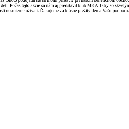
čas tohoto podujatia ste sa mohli pristaviť pri našom benefičnom obc
re deti. Počas tejto akcie sa nám aj predstavil klub MKA Tatry so skve
rnosti nesmierne užívali. Ďakujeme za krásne prežitý deň a Vašu podpor