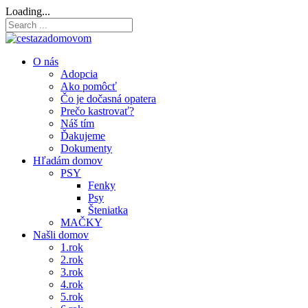
Loading...
O nás
Adopcia
Ako pomôcť
Čo je dočasná opatera
Prečo kastrovať?
Náš tím
Ďakujeme
Dokumenty
Hľadám domov
PSY
Fenky
Psy
Šteniatka
MAČKY
Našli domov
1.rok
2.rok
3.rok
4.rok
5.rok