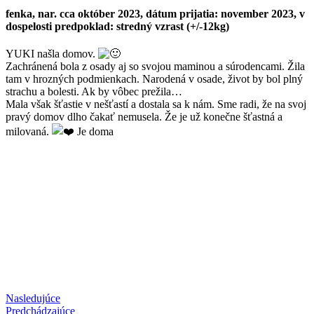
fenka, nar. cca október 2023, dátum prijatia: november 2023, v
dospelosti predpoklad: stredný vzrast (+/-12kg)
YUKI našla domov.
Zachránená bola z osady aj so svojou maminou a súrodencami. Žila
tam v hrozných podmienkach. Narodená v osade, život by bol plný
strachu a bolesti. Ak by vôbec prežila…
Mala však šťastie v nešťastí a dostala sa k nám. Sme radi, že na svoj
pravý domov dlho čakať nemusela. Že je už konečne šťastná a
milovaná.
Je doma
Nasledujúce
Predchádzajúce