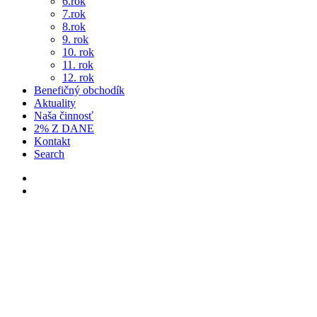
6.rok
7.rok
8.rok
9. rok
10. rok
11. rok
12. rok
Benefičný obchodík
Aktuality
Naša činnosť
2% Z DANE
Kontakt
Search