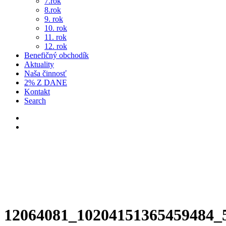
7.rok
8.rok
9. rok
10. rok
11. rok
12. rok
Benefičný obchodík
Aktuality
Naša činnosť
2% Z DANE
Kontakt
Search
12064081_10204151365459484_