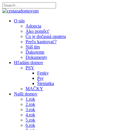
O nás
Adopcia
Ako pomôcť
Čo je dočasná opatera
Prečo kastrovať?
Náš tím
Ďakujeme
Dokumenty
Hľadám domov
PSY
Fenky
Psy
Šteniatka
MAČKY
Našli domov
1.rok
2.rok
3.rok
4.rok
5.rok
6.rok