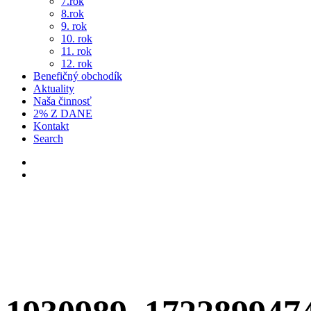
7.rok
8.rok
9. rok
10. rok
11. rok
12. rok
Benefičný obchodík
Aktuality
Naša činnosť
2% Z DANE
Kontakt
Search