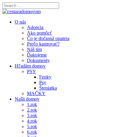
O nás
Adopcia
Ako pomôcť
Čo je dočasná opatera
Prečo kastrovať?
Náš tím
Ďakujeme
Dokumenty
Hľadám domov
PSY
Fenky
Psy
Šteniatka
MAČKY
Našli domov
1.rok
2.rok
3.rok
4.rok
5.rok
6.rok