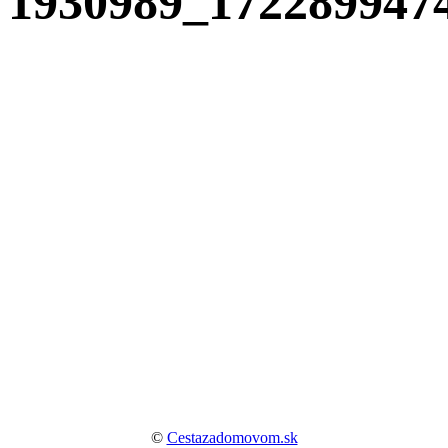
1930989_172289947
©
Cestazadomovom.sk