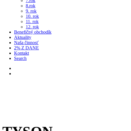
7.rok
8.rok
9. rok
10. rok
11. rok
12. rok
Benefičný obchodík
Aktuality
Naša činnosť
2% Z DANE
Kontakt
Search