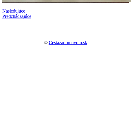
Nasledujúce
Predchádzajúce
©
Cestazadomovom.sk