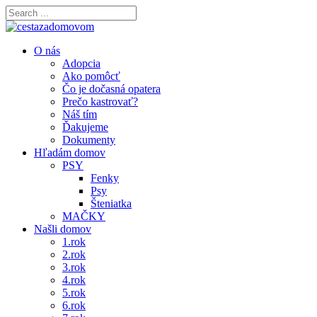
O nás
Adopcia
Ako pomôcť
Čo je dočasná opatera
Prečo kastrovať?
Náš tím
Ďakujeme
Dokumenty
Hľadám domov
PSY
Fenky
Psy
Šteniatka
MAČKY
Našli domov
1.rok
2.rok
3.rok
4.rok
5.rok
6.rok