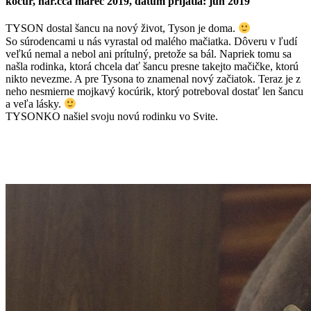
kocúr, nar.cca marec 2019, dátum prijatia: jún 2019
TYSON dostal šancu na nový život, Tyson je doma.
So súrodencami u nás vyrastal od malého mačiatka. Dôveru v ľudí
veľkú nemal a nebol ani prítulný, pretože sa bál. Napriek tomu sa
našla rodinka, ktorá chcela dať šancu presne takejto mačičke, ktorú
nikto nevezme. A pre Tysona to znamenal nový začiatok. Teraz je z
neho nesmierne mojkavý kocúrik, ktorý potreboval dostať len šancu
a veľa lásky.
TYSONKO našiel svoju novú rodinku vo Svite.