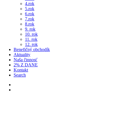
4.rok
5.rok
6.rok
7.rok
8.rok
9. rok
10. rok
11. rok
12. rok
Benefičný obchodík
Aktuality
Naša činnosť
2% Z DANE
Kontakt
Search