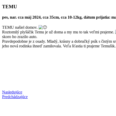
TEMU
pes, nar. cca máj 2024, cca 35cm, cca 10-12kg, dátum prijatia: m
TEMU našiel domov.
Roztomilý plyšáčik Temu je už doma a my mu to tak veľmi prajeme.
skoro ho zrazilo auto.
Pravdepodobne je z osady. Mladý, krásny a dobručký psík s čistým s
jeho nová rodinka ihneď zamilovala. Veľa šťastia ti prajeme Temušik
Nasledujúce
Predchádzajúce