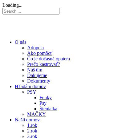
Loading...
O nás
Adopcia
Ako pomôcť
Čo je dočasná opatera
Prečo kastrovať?
Náš tím
Ďakujeme
Dokumenty
Hľadám domov
PSY
Fenky
Psy
Šteniatka
MAČKY
Našli domov
1.rok
2.rok
3.rok