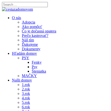
O nás
Adopcia
Ako pomôcť
Čo je dočasná opatera
Prečo kastrovať?
Náš tím
Ďakujeme
Dokumenty
Hľadám domov
PSY
Fenky
Psy
Šteniatka
MAČKY
Našli domov
1.rok
2.rok
3.rok
4.rok
5.rok
6.rok