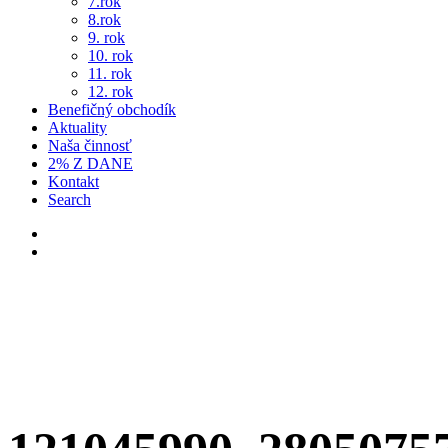
7.rok
8.rok
9. rok
10. rok
11. rok
12. rok
Benefičný obchodík
Aktuality
Naša činnosť
2% Z DANE
Kontakt
Search