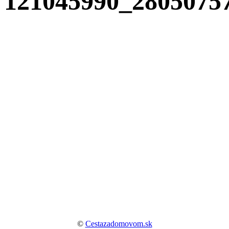
121045990_2805075
©
Cestazadomovom.sk