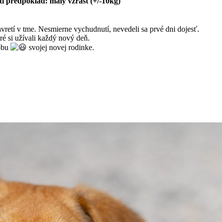
sti predpoklad: malý vzrast (+/-10kg)
avretí v tme. Nesmierne vychudnutí, nevedeli sa prvé dni dojesť.
ré si užívali každý nový deň.
lobu
svojej novej rodinke.