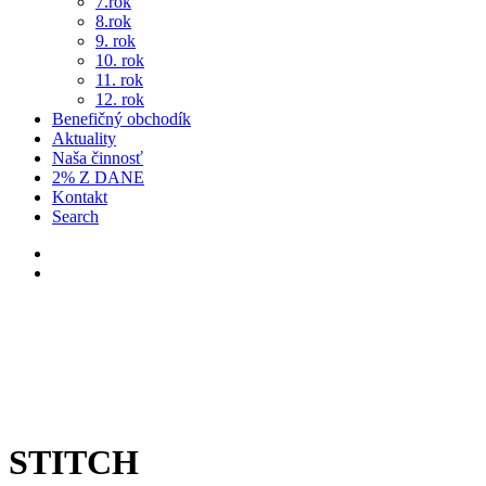
7.rok
8.rok
9. rok
10. rok
11. rok
12. rok
Benefičný obchodík
Aktuality
Naša činnosť
2% Z DANE
Kontakt
Search
STITCH