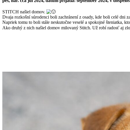
pes, nar. cca júl 2024, dátum prijatia: september 2024, v dospelo
STITCH našiel domov.
Dvaja rozkošní súrodenci boli zachránení z osady, kde boli celé dni z
Napriek tomu to boli stále neskutočne veselé a spokojné šteniatka, kto
Ako druhý z nich našiel domov milovaný Stitch. Už robí radosť aj z