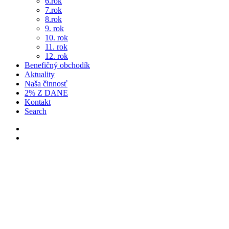
6.rok
7.rok
8.rok
9. rok
10. rok
11. rok
12. rok
Benefičný obchodík
Aktuality
Naša činnosť
2% Z DANE
Kontakt
Search