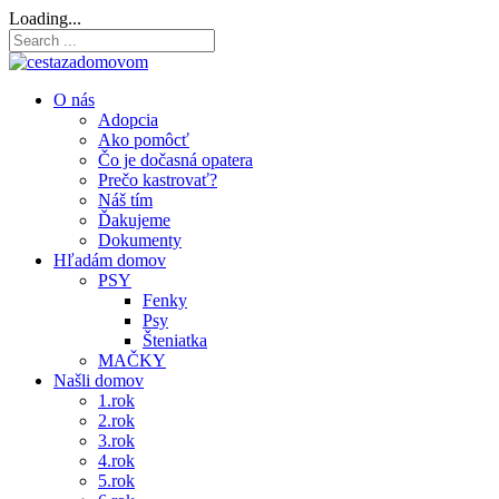
Loading...
O nás
Adopcia
Ako pomôcť
Čo je dočasná opatera
Prečo kastrovať?
Náš tím
Ďakujeme
Dokumenty
Hľadám domov
PSY
Fenky
Psy
Šteniatka
MAČKY
Našli domov
1.rok
2.rok
3.rok
4.rok
5.rok