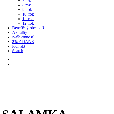
7.rok
8.rok
9. rok
10. rok
11. rok
12. rok
Benefičný obchodík
Aktuality
Naša činnosť
2% Z DANE
Kontakt
Search