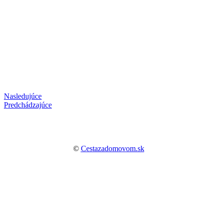
Nasledujúce
Predchádzajúce
©
Cestazadomovom.sk