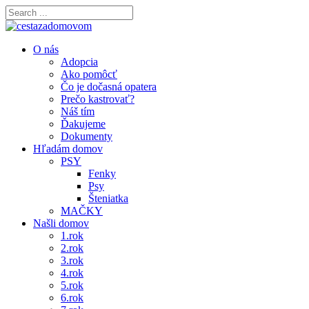
O nás
Adopcia
Ako pomôcť
Čo je dočasná opatera
Prečo kastrovať?
Náš tím
Ďakujeme
Dokumenty
Hľadám domov
PSY
Fenky
Psy
Šteniatka
MAČKY
Našli domov
1.rok
2.rok
3.rok
4.rok
5.rok
6.rok