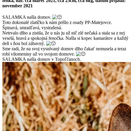
fenka, nar. cca marec 2021, cca 25cm, cca 8kg, dátum prijatia:
november 2021
SALAMKA našla domov.
Toto dokonalé zlatíčko k nám prišlo z osady PP-Matejovce.
Špinavá, smradľavá, vystrašená.
Netrvalo dlho a zistila, že u nás ju už nič zlé nečaká a stala sa z nej
veselá, hravá a spokojná fenočka. Našla si kopec kamarátov a každý
deň s ňou bol zábavný.
Sme radi, že na svoj vysnívaný domov dlho čakať nemusela a teraz
robí vilomeniny už vo svojom domove.
SALAMKA našla domov v Topoľčanoch.