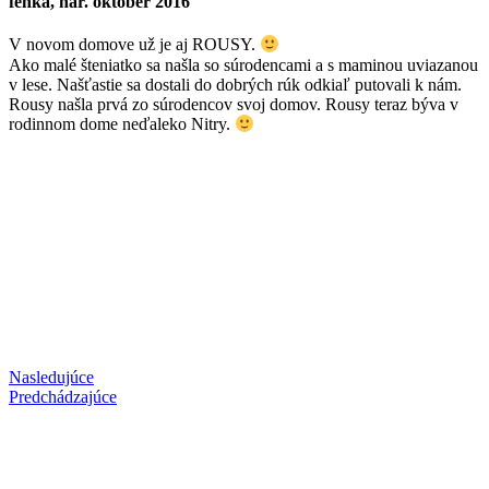
fenka, nar. október 2016
V novom domove už je aj ROUSY.
Ako malé šteniatko sa našla so súrodencami a s maminou uviazanou
v lese. Našťastie sa dostali do dobrých rúk odkiaľ putovali k nám.
Rousy našla prvá zo súrodencov svoj domov. Rousy teraz býva v
rodinnom dome neďaleko Nitry.
Nasledujúce
Predchádzajúce