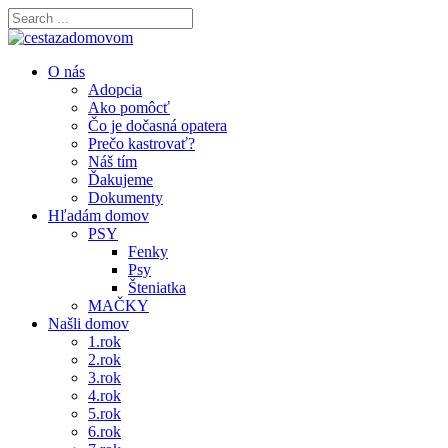
O nás
Adopcia
Ako pomôcť
Čo je dočasná opatera
Prečo kastrovať?
Náš tím
Ďakujeme
Dokumenty
Hľadám domov
PSY
Fenky
Psy
Šteniatka
MAČKY
Našli domov
1.rok
2.rok
3.rok
4.rok
5.rok
6.rok