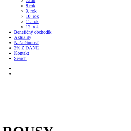
7.rok
8.rok
9. rok
10. rok
11. rok
12. rok
Benefičný obchodík
Aktuality
Naša činnosť
2% Z DANE
Kontakt
Search