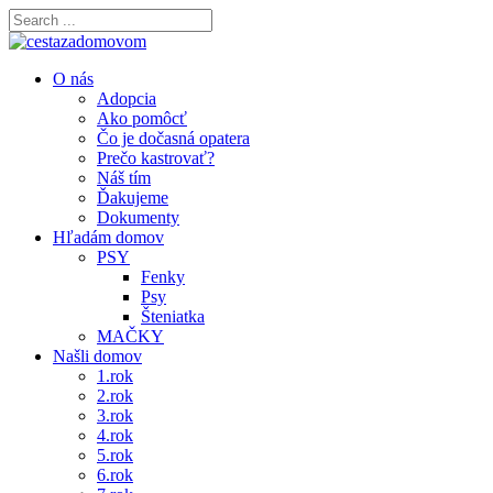
O nás
Adopcia
Ako pomôcť
Čo je dočasná opatera
Prečo kastrovať?
Náš tím
Ďakujeme
Dokumenty
Hľadám domov
PSY
Fenky
Psy
Šteniatka
MAČKY
Našli domov
1.rok
2.rok
3.rok
4.rok
5.rok
6.rok