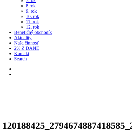
7.rok
8.rok
9. rok
10. rok
11. rok
12. rok
Benefičný obchodík
Aktuality
Naša činnosť
2% Z DANE
Kontakt
Search
120188425_2794674887418585_