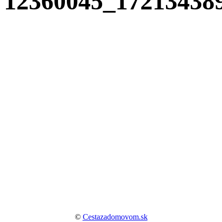
12360045_17213438
©
Cestazadomovom.sk