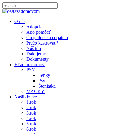
O nás
Adopcia
Ako pomôcť
Čo je dočasná opatera
Prečo kastrovať?
Náš tím
Ďakujeme
Dokumenty
Hľadám domov
PSY
Fenky
Psy
Šteniatka
MAČKY
Našli domov
1.rok
2.rok
3.rok
4.rok
5.rok
6.rok