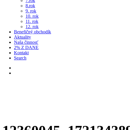
7.rok
8.rok
9. rok
10. rok
11. rok
12. rok
Benefičný obchodík
Aktuality
Naša činnosť
2% Z DANE
Kontakt
Search