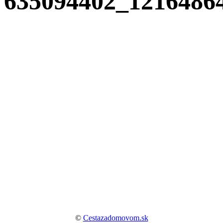
635094402_1216486
©
Cestazadomovom.sk