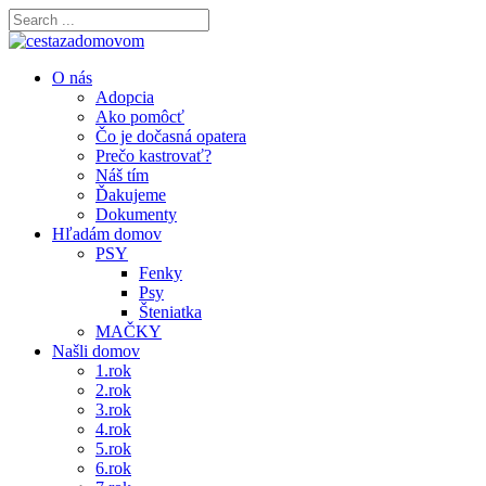
O nás
Adopcia
Ako pomôcť
Čo je dočasná opatera
Prečo kastrovať?
Náš tím
Ďakujeme
Dokumenty
Hľadám domov
PSY
Fenky
Psy
Šteniatka
MAČKY
Našli domov
1.rok
2.rok
3.rok
4.rok
5.rok
6.rok