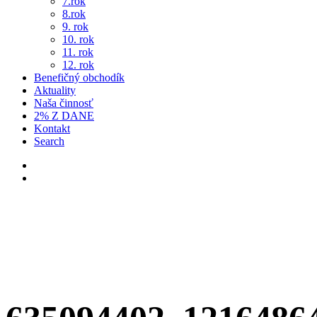
7.rok
8.rok
9. rok
10. rok
11. rok
12. rok
Benefičný obchodík
Aktuality
Naša činnosť
2% Z DANE
Kontakt
Search