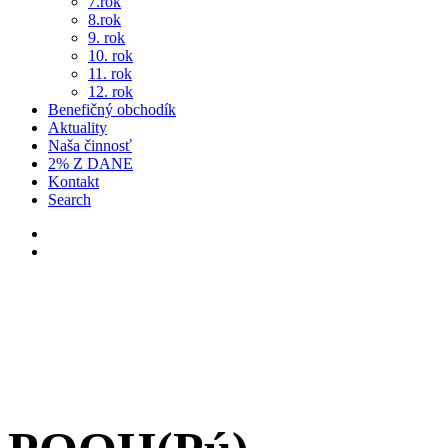
7.rok
8.rok
9. rok
10. rok
11. rok
12. rok
Benefičný obchodík
Aktuality
Naša činnosť
2% Z DANE
Kontakt
Search