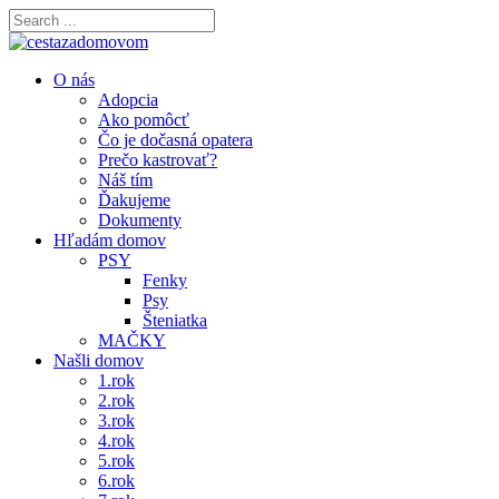
O nás
Adopcia
Ako pomôcť
Čo je dočasná opatera
Prečo kastrovať?
Náš tím
Ďakujeme
Dokumenty
Hľadám domov
PSY
Fenky
Psy
Šteniatka
MAČKY
Našli domov
1.rok
2.rok
3.rok
4.rok
5.rok
6.rok