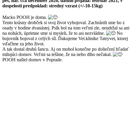
pes, nar. cca december 2020, dátum prijatia: február 2021, v
dospelosti predpoklad: stredný vzrast (+/-10-15kg)
Macko POOH je doma.
Tento krásny drobček si svoj život vybojoval. Zachránili sme ho z
osady v hodine dvanástej. Psík bol na tom veľmi zle, neudržal sa ani
na nohách, úprimne sme si mysleli, že to asi nezvládne.
No
bojovník bojoval z celých síl. Ďakujeme Vet.klinike Tatryvet, ktorej
vďačíme za jeho život.
A tak dostal druhú šancu. Aj on mohol konečne po doliečení hľadať
milujúci domov. Veľmi sa tešíme, že na neho dlho nečakal.
POOH našiel domov v Poprade.