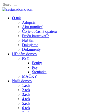
O nás
Adopcia
Ako pomôcť
Čo je dočasná opatera
Prečo kastrovať?
Náš tím
Ďakujeme
Dokumenty
Hľadám domov
PSY
Fenky
Psy
Šteniatka
MAČKY
Našli domov
1.rok
2.rok
3.rok
4.rok
5.rok
6.rok