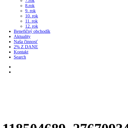
7.rok
8.rok
9. rok
10. rok
11. rok
12. rok
Benefičný obchodík
Aktuality
Naša činnosť
2% Z DANE
Kontakt
Search