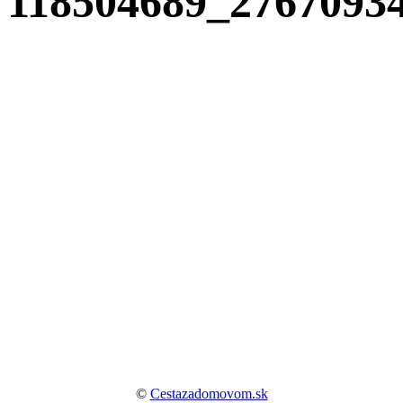
118504689_2767093
©
Cestazadomovom.sk