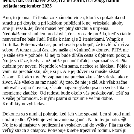
fenka, nar. cca marec 2023, cca do 50cm, cca 20kg, dátum
prijatia: september 2025
Áno, to je ona. Tá fenka zo známeho videa, ktorá sa pokakala od
strachu pri dotyku a pri každom priblížení k nej vrieskala, akoby
sme ju rezali. Jej život musel byť plný strachu a utrpenia.
Nedokážeme si ani len predstaviť, čo si v osade prežila, keď sa takto
neuveriteľne bála ľudí. Prišla k nám aj s 2 šteniatkami, Wrapík a
Tortillka. Potrebovala čas, potrebovala pochopiť, že to zlé už má za
sebou. A teraz nastal čas, aby našla aj výnimočný domov. PITA nie
je stále ešte v pohode. U nej to bude dlhšia cesta k úplnemu pokoju.
No je vo fáze, kedy sa už môže posunúť ďalej a spoznať svet. Pita
cudzím prv neverí. Nepríde k vám sama, nechce sa hladkať. Pôjde s
vami na prechádzku, užije si ju. Ale jej dôveru si musíte získať
časom. Tak ako my. Pri zapínaní na prechádzku stále vrieska ako o
život. Ale všetko sa raz naučí. Aj toto, že nie je zlé. Ak však začne
milovať svojho človeka, získate najvernejšieho psa na svete. Pita je
nesmierne zlatíčko. Od radosti bude okolo vás poskakovať, tešiť sa
z vašej prítomnosti. S inými psami si rozumie veľmi dobre.
Konflikty nevyhľadáva.
Dokonca sa s nimi aj pohraje, keď ich viac spozná. Len si pred nimi
chráni jedlo. 🙂 Miluje vylihovanie na gauči. Na to by ju bolo. 😀
No je to aj majster v preliezaní a vyskakovaní do výšky. Pita má ešte
veľký strach z chlapov. Potrebuje k sebe trpezlivú rodinu, ktorá ju