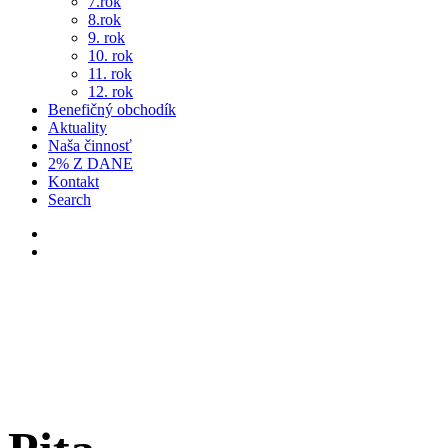
7.rok
8.rok
9. rok
10. rok
11. rok
12. rok
Benefičný obchodík
Aktuality
Naša činnosť
2% Z DANE
Kontakt
Search