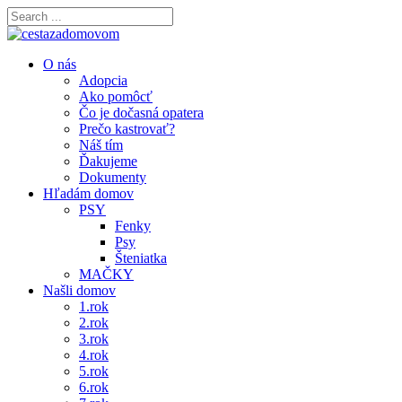
O nás
Adopcia
Ako pomôcť
Čo je dočasná opatera
Prečo kastrovať?
Náš tím
Ďakujeme
Dokumenty
Hľadám domov
PSY
Fenky
Psy
Šteniatka
MAČKY
Našli domov
1.rok
2.rok
3.rok
4.rok
5.rok
6.rok