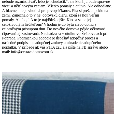
nebude rozmáznávať, lebo je „chudáčik“, ale ktorá ju bude správne
viesť a učiť novým veciam. Všetko pomaly a citlivo. Ale odhodlane.
A hlavne, nie je vhodná pre prvopsíčkarov. Pita si prežila peklo na
zemi. Zanechalo to v nej obrovskú dieru, ktorá sa hojí veľmi
pomaly. Ale hojí. A to je najdôležitejšie. Kto sa stane jej
celoživotným liečiteľom? Vhodná je do bytu alebo domu s
celoročným prístupom dnu. Do nového domova pôjde očkovaná,
čipovaná aj kastrovaná. Nachádza sa v útulku vo Švábovciach pri
Poprade. Podmienkou adopcie je úspešný adopčný proces a
následné podpísanie adopčnej zmluvy a uhradenie adopčného
poplatku. V prípade ak vás PITA zaujala píšte na FB správu alebo
mail: info@cestazadomovom.sk