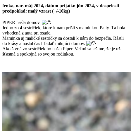
fenka, nar. máj 2024, dátum prijatia: jún 2024, v dospelosti
predpoklad: malý vzrast (+/-10kg)
PIPER našla domov.
Jedno zo 4 sestričiek, ktoré k nám prišli s maminkou Patty. Tá bola
vyhodená z auta pri osade.
Maminka aj maličké sestričky sa dostali k nám do bezpečia. Rástli
do krásy a nastal čas hľadať milujúci domov.
Ako štvrtá zo sestričiek ho našla Piper. Veľmi sa tešíme, že je už
šťastná a spokojná so svojou rodinkou.