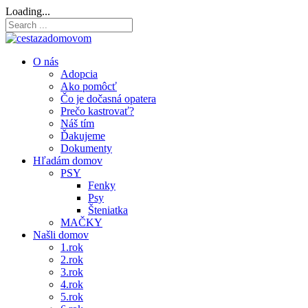
O nás
Adopcia
Ako pomôcť
Čo je dočasná opatera
Prečo kastrovať?
Náš tím
Ďakujeme
Dokumenty
Hľadám domov
PSY
Fenky
Psy
Šteniatka
MAČKY
Našli domov
1.rok
2.rok
3.rok
4.rok
5.rok
6.rok