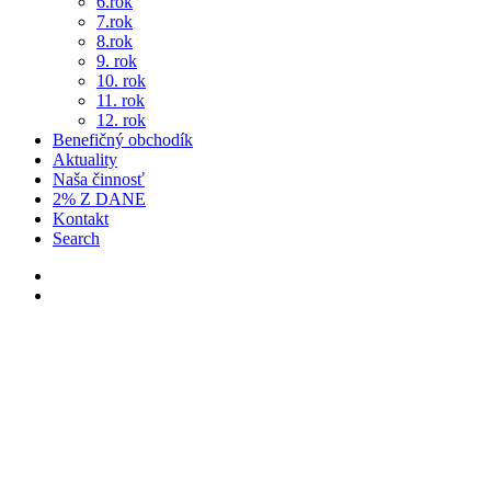
7.rok
8.rok
9. rok
10. rok
11. rok
12. rok
Benefičný obchodík
Aktuality
Naša činnosť
2% Z DANE
Kontakt
Search