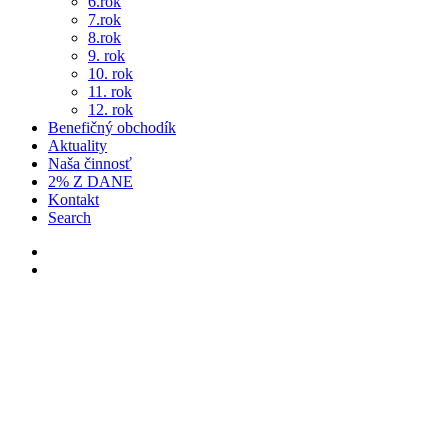
6.rok
7.rok
8.rok
9. rok
10. rok
11. rok
12. rok
Benefičný obchodík
Aktuality
Naša činnosť
2% Z DANE
Kontakt
Search