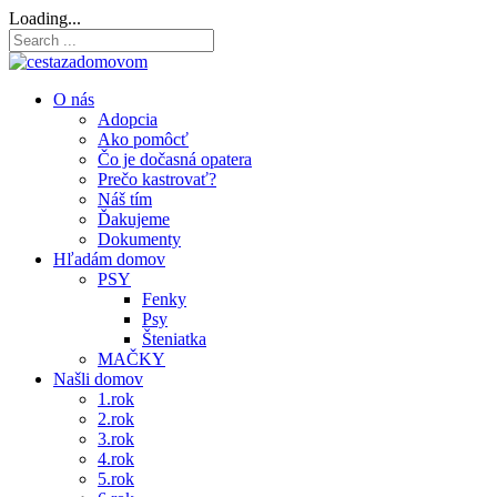
Loading...
O nás
Adopcia
Ako pomôcť
Čo je dočasná opatera
Prečo kastrovať?
Náš tím
Ďakujeme
Dokumenty
Hľadám domov
PSY
Fenky
Psy
Šteniatka
MAČKY
Našli domov
1.rok
2.rok
3.rok
4.rok
5.rok