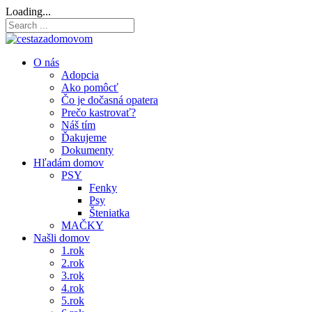
Loading...
O nás
Adopcia
Ako pomôcť
Čo je dočasná opatera
Prečo kastrovať?
Náš tím
Ďakujeme
Dokumenty
Hľadám domov
PSY
Fenky
Psy
Šteniatka
MAČKY
Našli domov
1.rok
2.rok
3.rok
4.rok
5.rok