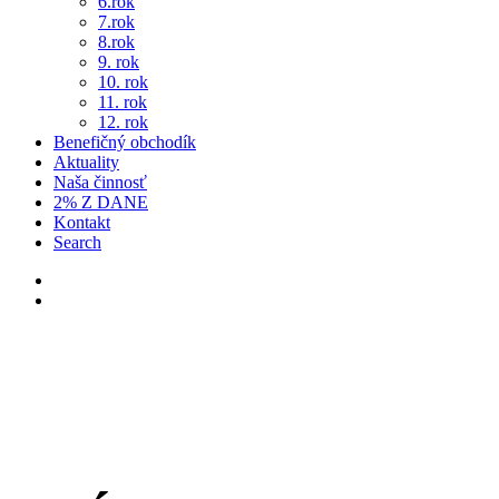
6.rok
7.rok
8.rok
9. rok
10. rok
11. rok
12. rok
Benefičný obchodík
Aktuality
Naša činnosť
2% Z DANE
Kontakt
Search