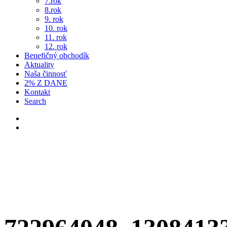
7.rok
8.rok
9. rok
10. rok
11. rok
12. rok
Benefičný obchodík
Aktuality
Naša činnosť
2% Z DANE
Kontakt
Search