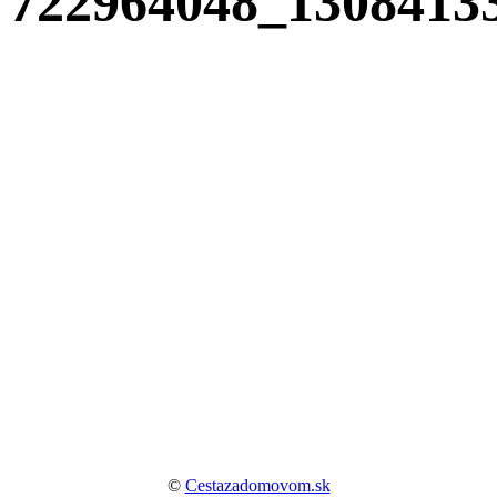
722964048_1308413
©
Cestazadomovom.sk