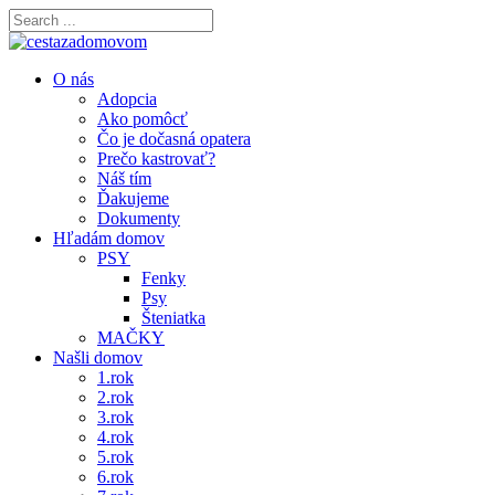
O nás
Adopcia
Ako pomôcť
Čo je dočasná opatera
Prečo kastrovať?
Náš tím
Ďakujeme
Dokumenty
Hľadám domov
PSY
Fenky
Psy
Šteniatka
MAČKY
Našli domov
1.rok
2.rok
3.rok
4.rok
5.rok
6.rok