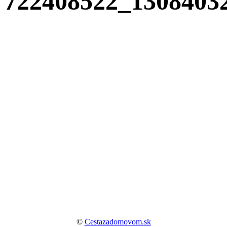
722408522_1308403
©
Cestazadomovom.sk