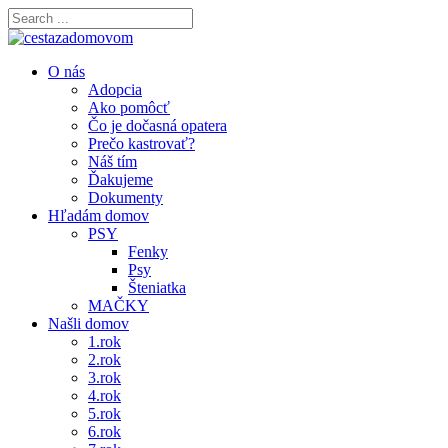
O nás
Adopcia
Ako pomôcť
Čo je dočasná opatera
Prečo kastrovať?
Náš tím
Ďakujeme
Dokumenty
Hľadám domov
PSY
Fenky
Psy
Šteniatka
MAČKY
Našli domov
1.rok
2.rok
3.rok
4.rok
5.rok
6.rok