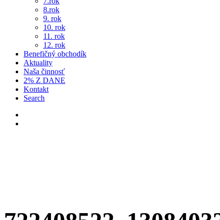
7.rok
8.rok
9. rok
10. rok
11. rok
12. rok
Benefičný obchodík
Aktuality
Naša činnosť
2% Z DANE
Kontakt
Search