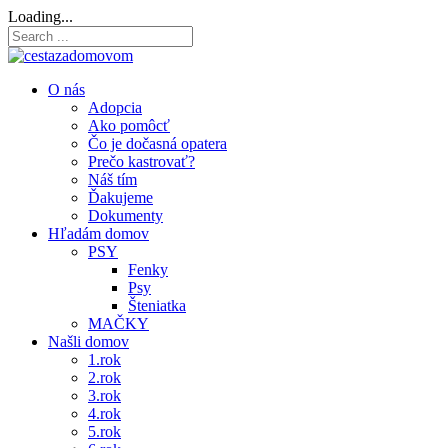
Loading...
O nás
Adopcia
Ako pomôcť
Čo je dočasná opatera
Prečo kastrovať?
Náš tím
Ďakujeme
Dokumenty
Hľadám domov
PSY
Fenky
Psy
Šteniatka
MAČKY
Našli domov
1.rok
2.rok
3.rok
4.rok
5.rok