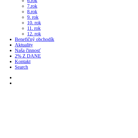
6.rok
7.rok
8.rok
9. rok
10. rok
11. rok
12. rok
Benefičný obchodík
Aktuality
Naša činnosť
2% Z DANE
Kontakt
Search