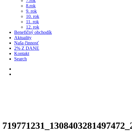
7.rok
8.rok
9. rok
10. rok
11. rok
12. rok
Benefičný obchodík
Aktuality
Naša činnosť
2% Z DANE
Kontakt
Search
719771231_1308403281497472_