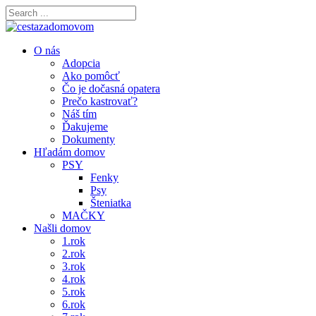
O nás
Adopcia
Ako pomôcť
Čo je dočasná opatera
Prečo kastrovať?
Náš tím
Ďakujeme
Dokumenty
Hľadám domov
PSY
Fenky
Psy
Šteniatka
MAČKY
Našli domov
1.rok
2.rok
3.rok
4.rok
5.rok
6.rok