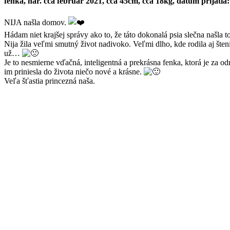
fenka, nar. cca február 2021, cca 45cm, cca 18kg, dátum prijatia:
NIJA našla domov.
Hádam niet krajšej správy ako to, že táto dokonalá psia slečna našla t
Nija žila veľmi smutný život nadivoko. Veľmi dlho, kde rodila aj šteni
už…
Je to nesmierne vďačná, inteligentná a prekrásna fenka, ktorá je za o
im priniesla do života niečo nové a krásne.
Veľa šťastia princezná naša.