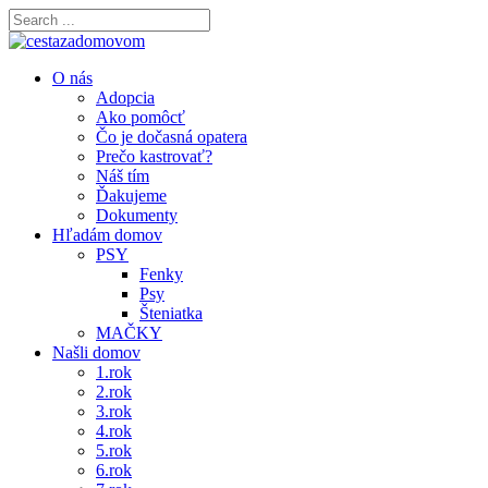
O nás
Adopcia
Ako pomôcť
Čo je dočasná opatera
Prečo kastrovať?
Náš tím
Ďakujeme
Dokumenty
Hľadám domov
PSY
Fenky
Psy
Šteniatka
MAČKY
Našli domov
1.rok
2.rok
3.rok
4.rok
5.rok
6.rok