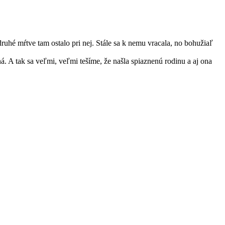
 druhé mŕtve tam ostalo pri nej. Stále sa k nemu vracala, no bohužiaľ
ná. A tak sa veľmi, veľmi tešíme, že našla spiaznenú rodinu a aj ona