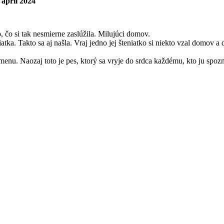
 apríl 2024
o, čo si tak nesmierne zaslúžila. Milujúci domov.
atka. Takto sa aj našla. Vraj jedno jej šteniatko si niekto vzal domov a
dmenu. Naozaj toto je pes, ktorý sa vryje do srdca každému, kto ju spoz