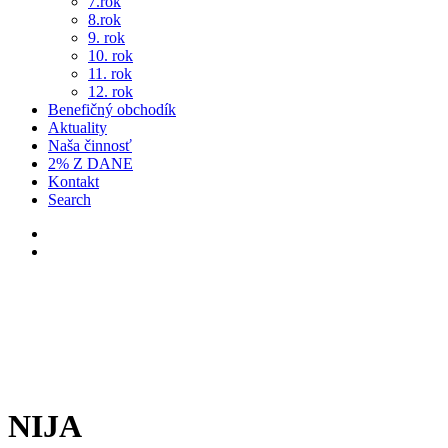
7.rok
8.rok
9. rok
10. rok
11. rok
12. rok
Benefičný obchodík
Aktuality
Naša činnosť
2% Z DANE
Kontakt
Search
NIJA