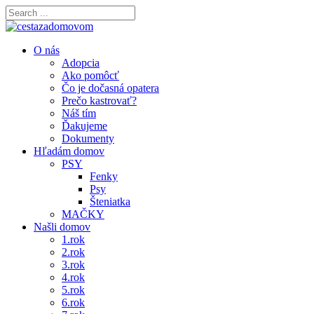
O nás
Adopcia
Ako pomôcť
Čo je dočasná opatera
Prečo kastrovať?
Náš tím
Ďakujeme
Dokumenty
Hľadám domov
PSY
Fenky
Psy
Šteniatka
MAČKY
Našli domov
1.rok
2.rok
3.rok
4.rok
5.rok
6.rok