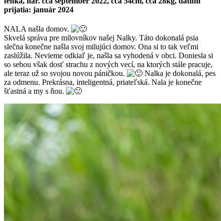
fenka, nar. cca september 2022, cca 54cm, cca 28kg, dátum
prijatia: január 2024
NALA našla domov.
Skvelá správa pre milovníkov našej Nalky. Táto dokonalá psia
slečna konečne našla svoj milujúci domov. Ona si to tak veľmi
zaslúžila. Nevieme odkiaľ je, našla sa vyhodená v obci. Doniesla si
so sebou však dosť strachu z nových vecí, na ktorých stále pracuje,
ale teraz už so svojou novou páničkou.
Nalka je dokonalá, pes
za odmenu. Prekrásna, inteligentná, priateľská. Nala je konečne
šťastná a my s ňou.