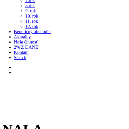
7.rok
8.rok
9. rok
10. rok
11. rok
12. rok
Benefičný obchodík
Aktuality
Naša činnosť
2% Z DANE
Kontakt
Search