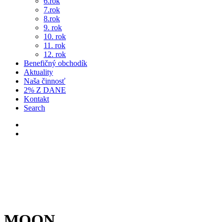
6.rok
7.rok
8.rok
9. rok
10. rok
11. rok
12. rok
Benefičný obchodík
Aktuality
Naša činnosť
2% Z DANE
Kontakt
Search
MOON