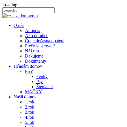
Loading...
O nás
Adopcia
Ako pomôcť
Čo je dočasná opatera
Prečo kastrovať?
Náš tím
Ďakujeme
Dokumenty
Hľadám domov
PSY
Fenky
Psy
Šteniatka
MAČKY
Našli domov
1.rok
2.rok
3.rok
4.rok
5.rok