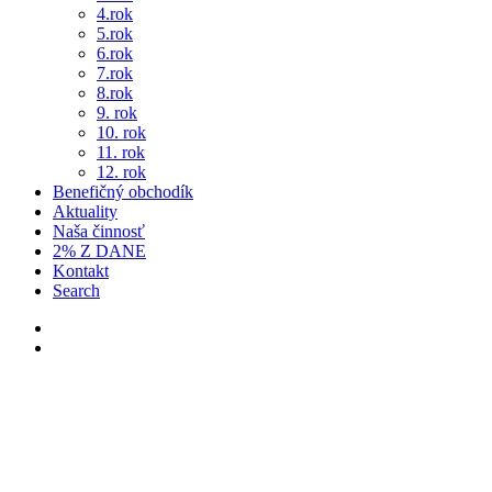
4.rok
5.rok
6.rok
7.rok
8.rok
9. rok
10. rok
11. rok
12. rok
Benefičný obchodík
Aktuality
Naša činnosť
2% Z DANE
Kontakt
Search