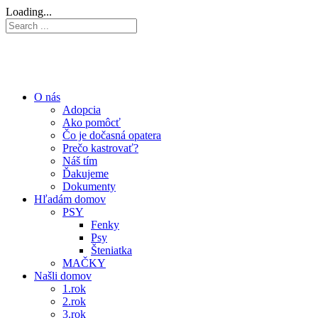
Loading...
O nás
Adopcia
Ako pomôcť
Čo je dočasná opatera
Prečo kastrovať?
Náš tím
Ďakujeme
Dokumenty
Hľadám domov
PSY
Fenky
Psy
Šteniatka
MAČKY
Našli domov
1.rok
2.rok
3.rok