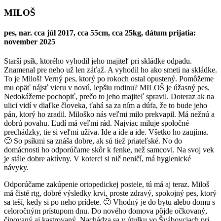
MILOŠ
pes, nar. cca júl 2017, cca 55cm, cca 25kg, dátum prijatia:
november 2025
Starší psík, ktorého vyhodil jeho majiteľ pri skládke odpadu.
Znamenal pre neho už len záťaž. A vyhodil ho ako smeti na skládke.
To je Miloš! Verný pes, ktorý po rokoch ostal opustený. Pomôžeme
mu opäť nájsť vieru v novú, lepšiu rodinu? MILOŠ je úžasný pes.
Nedokážeme pochopiť, prečo to jeho majiteľ spravil. Doteraz ak na
ulici vidí v diaľke človeka, ťahá sa za ním a dúfa, že to bude jeho
pán, ktorý ho zradil. Miloško nás veľmi milo prekvapil. Má nežnú a
dobrú povahu. Ľudí má veľmi rád. Najviac miluje spoločné
prechádzky, tie si veľmi užíva. Ide a ide a ide. Všetko ho zaujíma.
🙂 So psíkmi sa znáša dobre, ak sú tiež priateľské. No do
domácnosti ho odporúčame skôr k fenke, než samcovi. Na svoj vek
je stále dobre aktívny. V koterci si nič neničí, má hygienické
návyky.
Odporúčame zakúpenie ortopedickej postele, tú má aj teraz. Miloš
má čisté rtg, dobré výsledky krvi, proste zdravý, spokojný pes, ktorý
sa teší, kedy si po neho prídete. 🙂 Vhodný je do bytu alebo domu s
celoročným prístupom dnu. Do nového domova pôjde očkovaný,
čipovaný aj kastrovaný. Nachádza sa v útulku vo Švábovciach pri