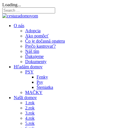
O nás
Adopcia
Ako pomôcť
Čo je dočasná opatera
Prečo kastrovať?
Náš tím
Ďakujeme
Dokumenty
Hľadám domov
PSY
Fenky
Psy
Šteniatka
MAČKY
Našli domov
1.rok
2.rok
3.rok
4.rok
5.rok
6.rok