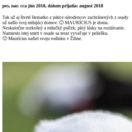
pes, nar. cca jún 2018, dátum prijatia: august 2018
Tak už aj štvrté šteniatko z pätice súrodencov zachránených z osady
už našlo svoj milujúci domov.
🙂
MAURÍCIUS je doma.
Neskutočne rozkošný a milučký psíček, plný lásky na rozdávanie.
Namiesto istej smrti v osade sa teraz vyvaľuje v peliešku.
🙂
Maurícius našiel svoju rodinku v Žiline.