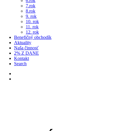
7.rok
8.rok
9. rok
10. rok
11. rok
12. rok
Benefičný obchodík
Aktuality
Naša činnosť
2% Z DANE
Kontakt
Search