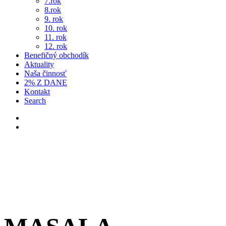
7.rok
8.rok
9. rok
10. rok
11. rok
12. rok
Benefičný obchodík
Aktuality
Naša činnosť
2% Z DANE
Kontakt
Search