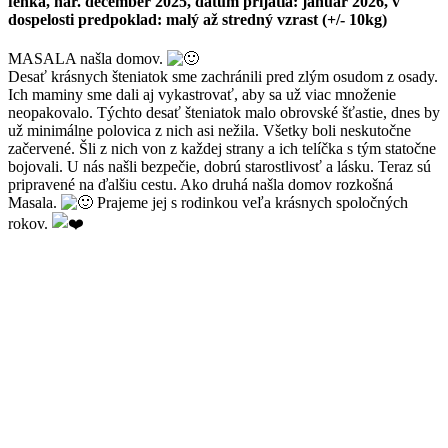
fenka, nar. december 2025, dátum prijatia: január 2026, v
dospelosti predpoklad: malý až stredný vzrast (+/- 10kg)
MASALA našla domov.
Desať krásnych šteniatok sme zachránili pred zlým osudom z osady.
Ich maminy sme dali aj vykastrovať, aby sa už viac množenie
neopakovalo. Týchto desať šteniatok malo obrovské šťastie, dnes by
už minimálne polovica z nich asi nežila. Všetky boli neskutočne
začervené. Šli z nich von z každej strany a ich telíčka s tým statočne
bojovali. U nás našli bezpečie, dobrú starostlivosť a lásku. Teraz sú
pripravené na ďalšiu cestu. Ako druhá našla domov rozkošná
Masala.
Prajeme jej s rodinkou veľa krásnych spoločných
rokov.