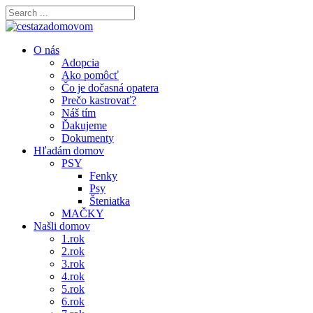
O nás
Adopcia
Ako pomôcť
Čo je dočasná opatera
Prečo kastrovať?
Náš tím
Ďakujeme
Dokumenty
Hľadám domov
PSY
Fenky
Psy
Šteniatka
MAČKY
Našli domov
1.rok
2.rok
3.rok
4.rok
5.rok
6.rok