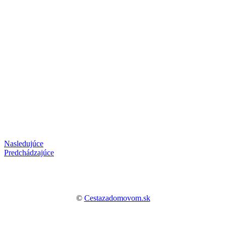
Nasledujúce
Predchádzajúce
©
Cestazadomovom.sk