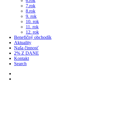
6.rok
7.rok
8.rok
9. rok
10. rok
11. rok
12. rok
Benefičný obchodík
Aktuality
Naša činnosť
2% Z DANE
Kontakt
Search