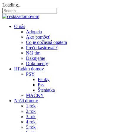
Loading...
O nás
Adopcia
Ako pomôcť
Čo je dočasná opatera
Prečo kastrovať?
Náš tím
Ďakujeme
Dokumenty
Hľadám domov
PSY
Fenky
Psy
Šteniatka
MAČKY
Našli domov
1.rok
2.rok
3.rok
4.rok
5.rok