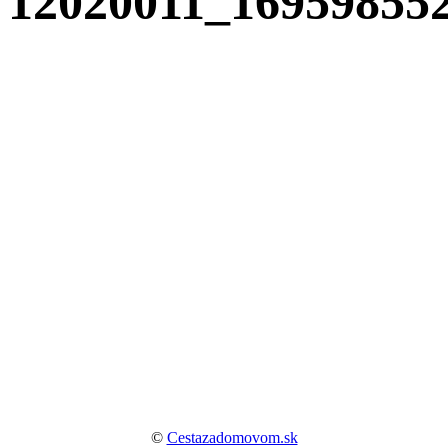
12020011_16959855
©
Cestazadomovom.sk