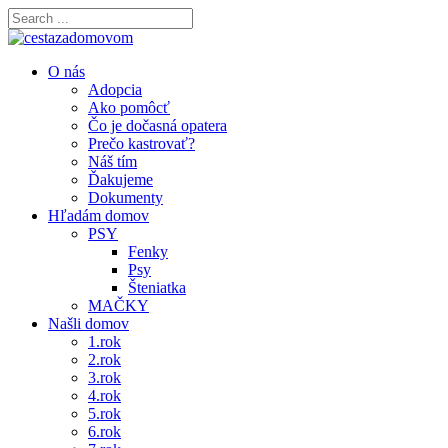
O nás
Adopcia
Ako pomôcť
Čo je dočasná opatera
Prečo kastrovať?
Náš tím
Ďakujeme
Dokumenty
Hľadám domov
PSY
Fenky
Psy
Šteniatka
MAČKY
Našli domov
1.rok
2.rok
3.rok
4.rok
5.rok
6.rok