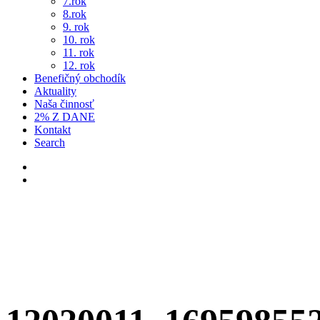
7.rok
8.rok
9. rok
10. rok
11. rok
12. rok
Benefičný obchodík
Aktuality
Naša činnosť
2% Z DANE
Kontakt
Search