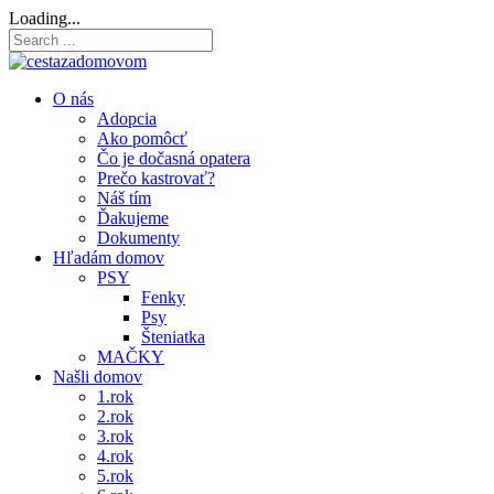
Loading...
O nás
Adopcia
Ako pomôcť
Čo je dočasná opatera
Prečo kastrovať?
Náš tím
Ďakujeme
Dokumenty
Hľadám domov
PSY
Fenky
Psy
Šteniatka
MAČKY
Našli domov
1.rok
2.rok
3.rok
4.rok
5.rok