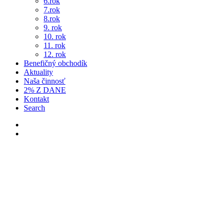
6.rok
7.rok
8.rok
9. rok
10. rok
11. rok
12. rok
Benefičný obchodík
Aktuality
Naša činnosť
2% Z DANE
Kontakt
Search