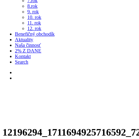
7.rok
8.rok
9. rok
10. rok
11. rok
12. rok
Benefičný obchodík
Aktuality
Naša činnosť
2% Z DANE
Kontakt
Search
12196294_1711694925716592_7