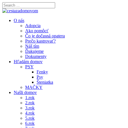
O nás
Adopcia
Ako pomôcť
Čo je dočasná opatera
Prečo kastrovať?
Náš tím
Ďakujeme
Dokumenty
Hľadám domov
PSY
Fenky
Psy
Šteniatka
MAČKY
Našli domov
1.rok
2.rok
3.rok
4.rok
5.rok
6.rok