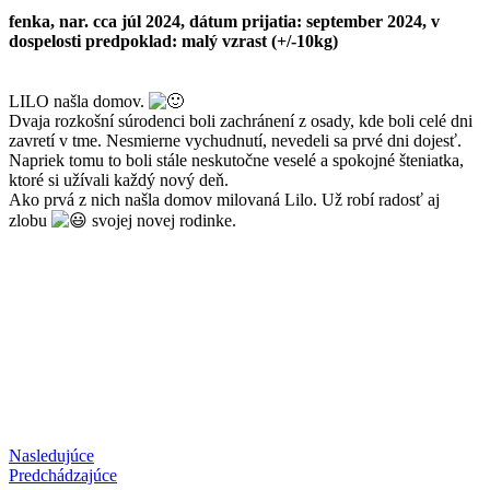
fenka, nar. cca júl 2024, dátum prijatia: september 2024, v
dospelosti predpoklad: malý vzrast (+/-10kg)
LILO našla domov.
Dvaja rozkošní súrodenci boli zachránení z osady, kde boli celé dni
zavretí v tme. Nesmierne vychudnutí, nevedeli sa prvé dni dojesť.
Napriek tomu to boli stále neskutočne veselé a spokojné šteniatka,
ktoré si užívali každý nový deň.
Ako prvá z nich našla domov milovaná Lilo. Už robí radosť aj
zlobu
svojej novej rodinke.
Nasledujúce
Predchádzajúce