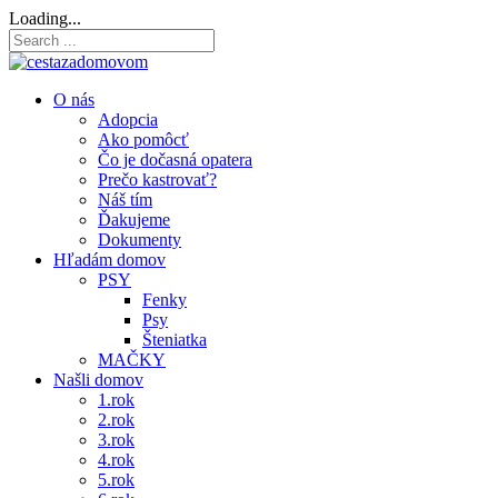
Loading...
O nás
Adopcia
Ako pomôcť
Čo je dočasná opatera
Prečo kastrovať?
Náš tím
Ďakujeme
Dokumenty
Hľadám domov
PSY
Fenky
Psy
Šteniatka
MAČKY
Našli domov
1.rok
2.rok
3.rok
4.rok
5.rok