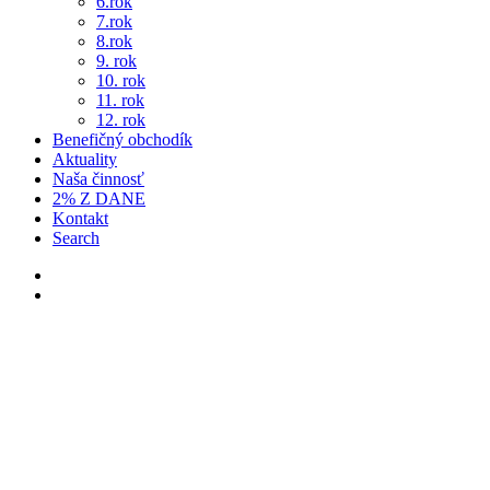
6.rok
7.rok
8.rok
9. rok
10. rok
11. rok
12. rok
Benefičný obchodík
Aktuality
Naša činnosť
2% Z DANE
Kontakt
Search