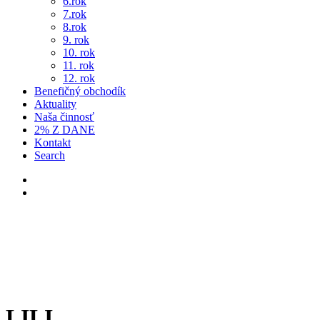
6.rok
7.rok
8.rok
9. rok
10. rok
11. rok
12. rok
Benefičný obchodík
Aktuality
Naša činnosť
2% Z DANE
Kontakt
Search
LILI