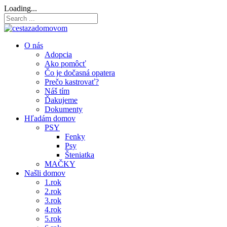
Loading...
O nás
Adopcia
Ako pomôcť
Čo je dočasná opatera
Prečo kastrovať?
Náš tím
Ďakujeme
Dokumenty
Hľadám domov
PSY
Fenky
Psy
Šteniatka
MAČKY
Našli domov
1.rok
2.rok
3.rok
4.rok
5.rok