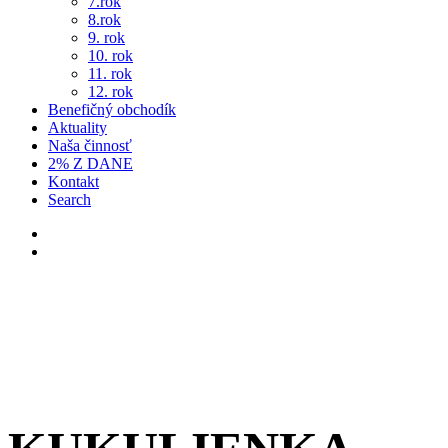
7.rok
8.rok
9. rok
10. rok
11. rok
12. rok
Benefičný obchodík
Aktuality
Naša činnosť
2% Z DANE
Kontakt
Search