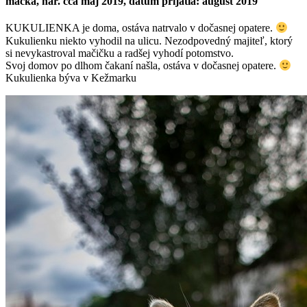
mačka, nar. cca máj 2019, dátum prijatia: august 2019
KUKULIENKA je doma, ostáva natrvalo v dočasnej opatere.
Kukulienku niekto vyhodil na ulicu. Nezodpovedný majiteľ, ktorý
si nevykastroval mačičku a radšej vyhodí potomstvo.
Svoj domov po dlhom čakaní našla, ostáva v dočasnej opatere.
Kukulienka býva v Kežmarku