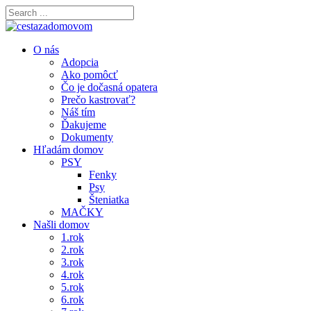
O nás
Adopcia
Ako pomôcť
Čo je dočasná opatera
Prečo kastrovať?
Náš tím
Ďakujeme
Dokumenty
Hľadám domov
PSY
Fenky
Psy
Šteniatka
MAČKY
Našli domov
1.rok
2.rok
3.rok
4.rok
5.rok
6.rok