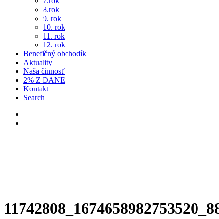
7.rok
8.rok
9. rok
10. rok
11. rok
12. rok
Benefičný obchodík
Aktuality
Naša činnosť
2% Z DANE
Kontakt
Search
11742808_1674658982753520_8