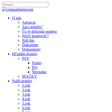
O nás
Adopcia
Ako pomôcť
Čo je dočasná opatera
Prečo kastrovať?
Náš tím
Ďakujeme
Dokumenty
Hľadám domov
PSY
Fenky
Psy
Šteniatka
MAČKY
Našli domov
1.rok
2.rok
3.rok
4.rok
5.rok
6.rok