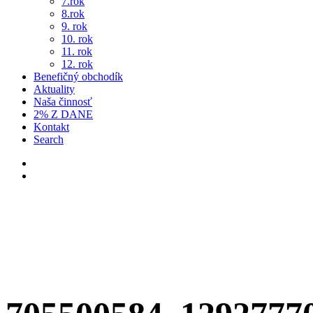
7.rok
8.rok
9. rok
10. rok
11. rok
12. rok
Benefičný obchodík
Aktuality
Naša činnosť
2% Z DANE
Kontakt
Search