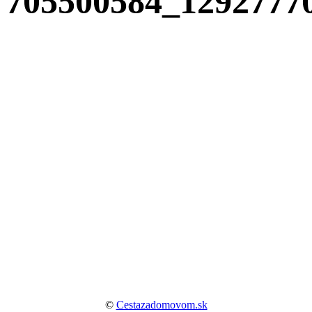
705500584_1292777
©
Cestazadomovom.sk