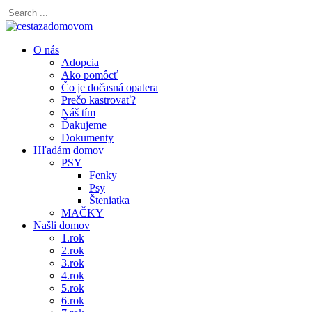
O nás
Adopcia
Ako pomôcť
Čo je dočasná opatera
Prečo kastrovať?
Náš tím
Ďakujeme
Dokumenty
Hľadám domov
PSY
Fenky
Psy
Šteniatka
MAČKY
Našli domov
1.rok
2.rok
3.rok
4.rok
5.rok
6.rok