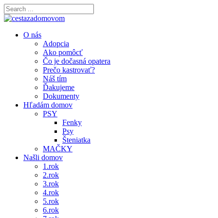
O nás
Adopcia
Ako pomôcť
Čo je dočasná opatera
Prečo kastrovať?
Náš tím
Ďakujeme
Dokumenty
Hľadám domov
PSY
Fenky
Psy
Šteniatka
MAČKY
Našli domov
1.rok
2.rok
3.rok
4.rok
5.rok
6.rok