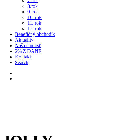
7.rok
8.rok
9. rok
10. rok
11. rok
12. rok
Benefičný obchodík
Aktuality
Naša činnosť
2% Z DANE
Kontakt
Search