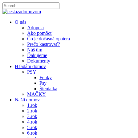
O nás
Adopcia
Ako pomôcť
Čo je dočasná opatera
Prečo kastrovať?
Náš tím
Ďakujeme
Dokumenty
Hľadám domov
PSY
Fenky
Psy
Šteniatka
MAČKY
Našli domov
1.rok
2.rok
3.rok
4.rok
5.rok
6.rok