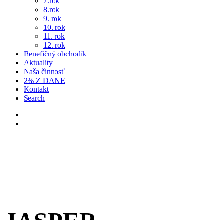
7.rok
8.rok
9. rok
10. rok
11. rok
12. rok
Benefičný obchodík
Aktuality
Naša činnosť
2% Z DANE
Kontakt
Search