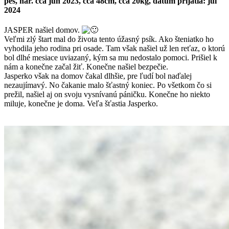
pes, nar. cca jún 2023, cca 48cm, cca 20kg, dátum prijatia: júl
2024
JASPER našiel domov.
Veľmi zlý štart mal do života tento úžasný psík. Ako šteniatko ho
vyhodila jeho rodina pri osade. Tam však našiel už len reťaz, o ktorú
bol dlhé mesiace uviazaný, kým sa mu nedostalo pomoci. Prišiel k
nám a konečne začal žiť. Konečne našiel bezpečie.
Jasperko však na domov čakal dlhšie, pre ľudí bol naďalej
nezaujímavý. No čakanie malo šťastný koniec. Po všetkom čo si
prežil, našiel aj on svoju vysnívanú páničku. Konečne ho niekto
miluje, konečne je doma. Veľa šťastia Jasperko.