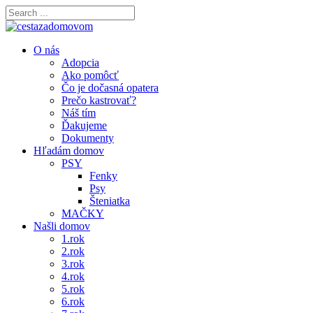
O nás
Adopcia
Ako pomôcť
Čo je dočasná opatera
Prečo kastrovať?
Náš tím
Ďakujeme
Dokumenty
Hľadám domov
PSY
Fenky
Psy
Šteniatka
MAČKY
Našli domov
1.rok
2.rok
3.rok
4.rok
5.rok
6.rok