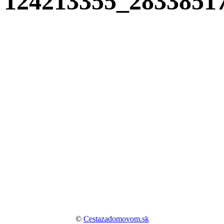
124213355_2833851
©
Cestazadomovom.sk