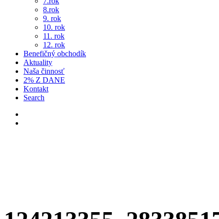
7.rok
8.rok
9. rok
10. rok
11. rok
12. rok
Benefičný obchodík
Aktuality
Naša činnosť
2% Z DANE
Kontakt
Search